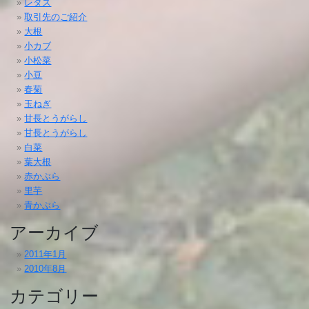
レタス
取引先のご紹介
大根
小カブ
小松菜
小豆
春菊
玉ねぎ
甘長とうがらし
甘長とうがらし
白菜
葉大根
赤かぶら
里芋
青かぶら
アーカイブ
2011年1月
2010年8月
カテゴリー