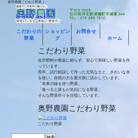
奥野農園こだわり野菜 |
こだわりの
ショッピン
お問合せ
野菜
グ
ホーム
こだわり野菜
化学肥料や農薬に頼らず、安心で美味しい野菜を作
っています。
長年、試行錯誤して作った元気な土と、きれいな水
を使い、自然の力を最大限に活かしています。
「本来の味を持つ野菜」
「食べると誰もが笑顔になる野菜」
そんな野菜作りを目指しています。
奥野農園こだわり野菜
こだわり野菜
検