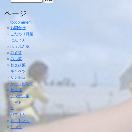
索:
ページ
topcomment
お問合せ
こだわり野菜
にんじん
ほうれん草
みず菜
みぶ菜
わさび菜
キャベツ
サンチュ
ショッピング
セロリ
チンゲン菜
トマト
ニラ
パプリカ
ミニトマト
リンク