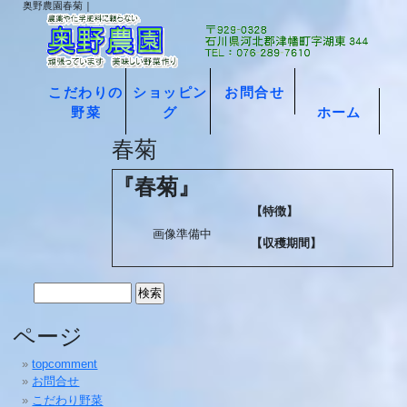
奥野農園春菊 |
こだわりの
ショッピン
お問合せ
野菜
グ
ホーム
春菊
『春菊』
【特徴】
画像準備中
【収穫期間】
検
索:
ページ
topcomment
お問合せ
こだわり野菜