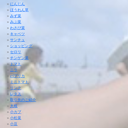
にんじん
ほうれん草
みず菜
みぶ菜
わさび菜
キャベツ
サンチュ
ショッピング
セロリ
チンゲン菜
トマト
ニラ
パプリカ
ミニトマト
リンク
レタス
取引先のご紹介
大根
小カブ
小松菜
小豆