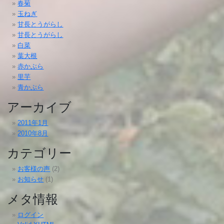
春菊
玉ねぎ
甘長とうがらし
甘長とうがらし
白菜
葉大根
赤かぶら
里芋
青かぶら
アーカイブ
2011年1月
2010年8月
カテゴリー
お客様の声
(2)
お知らせ
(1)
メタ情報
ログイン